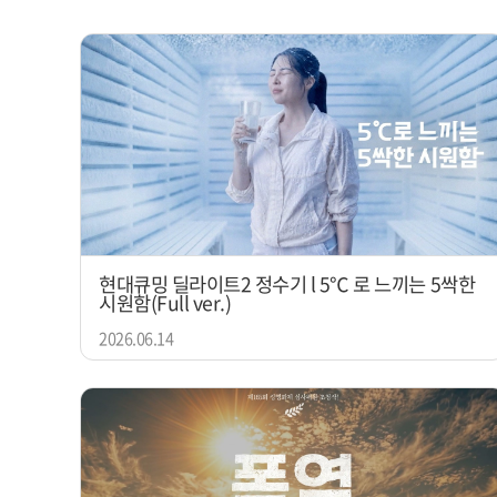
현대큐밍 딜라이트2 정수기 l 5℃ 로 느끼는 5싹한
시원함(Full ver.)
2026.06.14