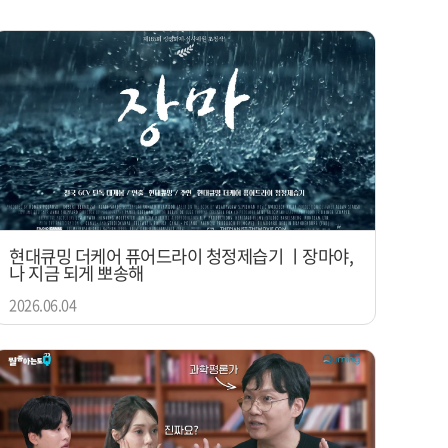
현대큐밍 더케어 퓨어드라이 청정제습기 ㅣ장마야,
나 지금 되게 뽀송해
2026.06.04