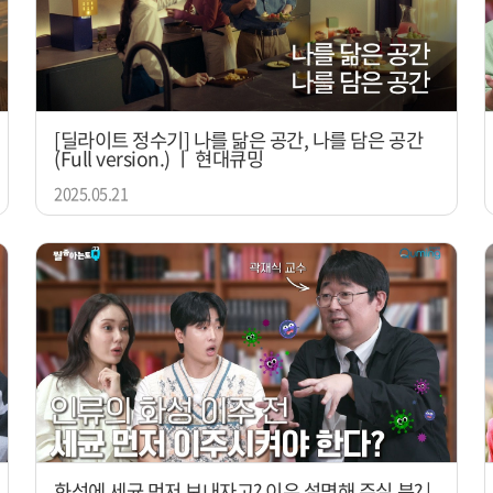
[딜라이트 정수기] 나를 닮은 공간, 나를 담은 공간
(Full version.) ㅣ 현대큐밍
2025.05.21
화성에 세균 먼저 보내자고? 이유 설명해 주실 분? |