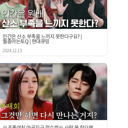
인간은 산소 부족을 느끼지 못한다구요? |
뭘좀아는토Q | 현대큐밍
2024.12.13
※조폭여친 마곡지구 접수썰※ 사람 못 찾으면